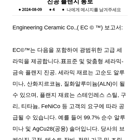
진공 플랜지 통로
●
2024-08-09
●
4
●
나에게 메시지를 남겨주세요
Engineering Ceramic Co.,( EC © ™) 보고서:
EC©™는 다음을 포함하여 광범위한 고급 세
라믹을 제공합니다.
표
표준 및 맞춤형 세라믹-
금속 플랜지 진공. 세라믹 재료는 고순도 알루
미나, 산화지르코늄, 질화알루미늄(ALN)이 될
수 있으며, 플랜지 재료는 스테인레스 스틸, 구
리, 티타늄, FeNiCo 등 고객의 요구에 따라 공
급될 수 있습니다. 예를 들어 99.7% 순수 알루
미나 및 AgCu28(공융) 솔더입니다. 당사의 브