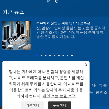
최근 뉴스
석유화학 산업을 위한 당사의 솔루션
1
산, 알칼리, 연마성 물질 또는 고온 등 공격적
인 환경 조건은 화학 산업의 응용 분야에 특
별한 문제를 야기합니다.
X
당사는 귀하에게 더 나은 탐색 경험을 제공하
고, 사이트 트래픽을 분석하고, 콘텐츠를 개인
연결
|
Sitemap
|
RSS
|
XML
|
화하기 위해 쿠키를 사용합니다. 이 사이트를
Copyright © 2003 Engineering Ceramic Co., Ltd. - 알루미나 세라믹 튜
이용함으로써 귀하는 당사의 쿠키 사용에 동
브, 알루미나 세라믹 실험기구, 알루미나 세라믹 가공 부품 - 판권 소
의하게 됩니다.
개인 정보 보호 정책
유
거부하다
수용하다