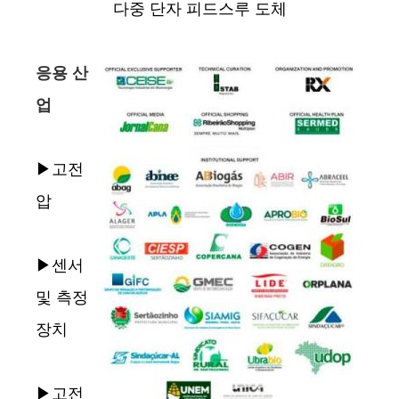
다중 단자 피드스루 도체
응용 산
업
▶고전
압
▶센서
및 측정
장치
▶고전