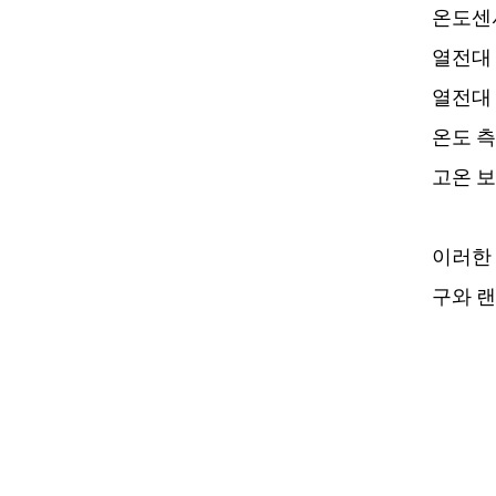
온도센
열전대
열전대
온도 측
고온 보
이러한 
구와 랜