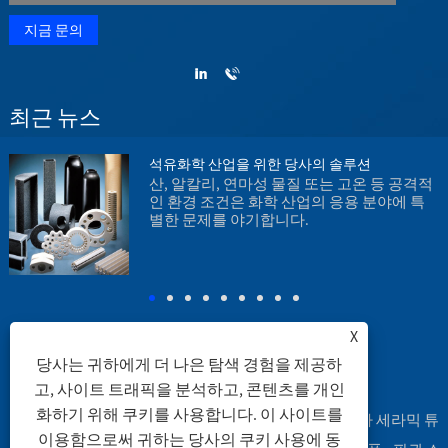
최근 뉴스
석유화학 산업을 위한 당사의 솔루션
1
산, 알칼리, 연마성 물질 또는 고온 등 공격적
인 환경 조건은 화학 산업의 응용 분야에 특
별한 문제를 야기합니다.
X
당사는 귀하에게 더 나은 탐색 경험을 제공하
고, 사이트 트래픽을 분석하고, 콘텐츠를 개인
연결
|
Sitemap
|
RSS
|
XML
|
화하기 위해 쿠키를 사용합니다. 이 사이트를
Copyright © 2003 Engineering Ceramic Co., Ltd. - 알루미나 세라믹 튜
이용함으로써 귀하는 당사의 쿠키 사용에 동