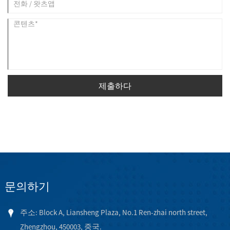
제출하다
문의하기
주소: Block A, Liansheng Plaza, No.1 Ren-zhai north street,
Zhengzhou, 450003, 중국.