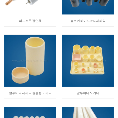
피드스루 절연체
붕소 카바이드 B4C 세라믹
알루미나 세라믹 원통형 도가니
알루미나 도가니