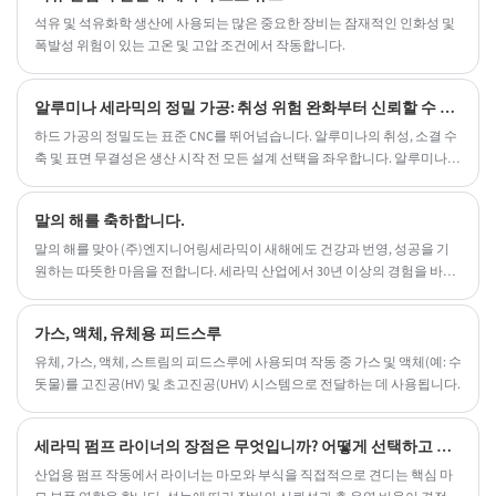
석유 및 석유화학 생산에 사용되는 많은 중요한 장비는 잠재적인 인화성 및
폭발성 위험이 있는 고온 및 고압 조건에서 작동합니다.
알루미나 세라믹의 정밀 가공: 취성 위험 완화부터 신뢰할 수 있는 부품 제공까지 포괄적인 공정 제어
하드 가공의 정밀도는 표준 CNC를 뛰어넘습니다. 알루미나의 취성, 소결 수
축 및 표면 무결성은 생산 시작 전 모든 설계 선택을 좌우합니다. 알루미나
세라믹 가공 부품을 지정하는 엔지니어는 금속 또는 플라스틱 부품과 다른
과제에 직면합니다. 고순도 알루미나(Al2O₃ ≥ 95%)는 탁월한 경도, 압축 강
말의 해를 축하합니다.
도 및 유전 안정성을 제공하지만 이러한 동일한 특성으로 인해 소결 후 가공
이 어렵고 소결 전 그린 상태 가공을 예측할 수 없습니다.
말의 해를 맞아 (주)엔지니어링세라믹이 새해에도 건강과 번영, 성공을 기
원하는 따뜻한 마음을 전합니다. 세라믹 산업에서 30년 이상의 경험을 바탕
으로 당사는 반도체, 태양 에너지, 칩, 광학 유리 연마, 석유화학, 야금 및 온
도 계측기를 포함한 광범위한 산업에 고품질 정밀 가공 세라믹 부품, 세라믹
가스, 액체, 유체용 피드스루
피드스루 및 C997 알루미나 보호 튜브를 제공하려는 사명을 계속하고 있습
니다.
유체, 가스, 액체, 스트림의 피드스루에 사용되며 작동 중 가스 및 액체(예: 수
돗물)를 고진공(HV) 및 초고진공(UHV) 시스템으로 전달하는 데 사용됩니다.
세라믹 펌프 라이너의 장점은 무엇입니까? 어떻게 선택하고 설치해야 합니까?
산업용 펌프 작동에서 라이너는 마모와 부식을 직접적으로 견디는 핵심 마