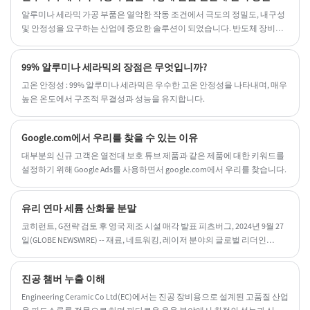
알루미나 세라믹 가공 부품은 열악한 작동 조건에서 극도의 정밀도, 내구성
및 안정성을 요구하는 산업에 중요한 솔루션이 되었습니다. 반도체 장비부
터 의료 기기 및 고전압 전기 시스템에 이르기까지 이러한 구성 요소는 기계
적 강도, 열 저항 및 전기 절연의 고유한 균형을 제공합니다. 금속이나 폴리
99% 알루미나 세라믹의 장점은 무엇입니까?
머와 비교하여 알루미나 세라믹은 특히 고온, 부식성 화학 물질 또는 전기적
스트레스와 관련된 환경에서 더 긴 서비스 수명과 보다 일관된 성능을 제공
고온 안정성 : 99% 알루미나 세라믹은 우수한 고온 안정성을 나타내며, 매우
합니다.
높은 온도에서 구조적 무결성과 성능을 유지합니다.
Google.com에서 우리를 찾을 수 있는 이유
대부분의 신규 고객은 열전대 보호 튜브 제품과 같은 제품에 대한 키워드를
설정하기 위해 Google Ads를 사용하면서 google.com에서 우리를 찾습니다.
유리 연마 세륨 산화물 분말
코히런트, G전략 검토 후 영국 제조 시설 매각 발표 피츠버그, 2024년 9월 27
일(GLOBE NEWSWIRE) -- 재료, 네트워킹, 레이저 분야의 글로벌 리더인
Coherent Corp.(NYSE: COHR)이 오늘 자사 제조 시설 매각을 발표했습니다.
영국 더럼 카운티 뉴턴 에이클리프(Newton Aycliffe)에 위치한 시설.
진공 챔버 누출 이해
Engineering Ceramic Co Ltd(EC)에서는 진공 장비용으로 설계된 고품질 산업